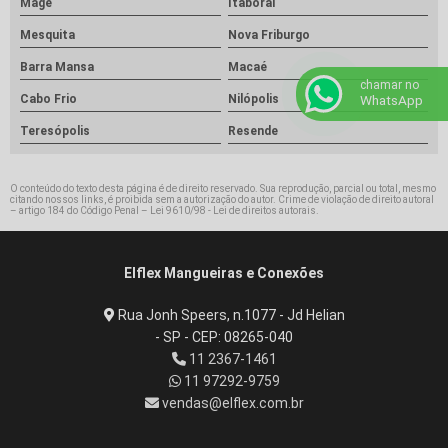
Magé
Itaboraí
Mesquita
Nova Friburgo
Barra Mansa
Macaé
chamar no
WhatsApp
Cabo Frio
Nilópolis
Teresópolis
Resende
O conteúdo do texto desta página é de direito reservado. Sua reprodução, parcial ou total, mesmo
citando nossos links, é proibida sem a autorização do autor. Crime de violação de direito autoral
– artigo 184 do Código Penal –
Lei 9610/98 - Lei de direitos autorais
.
Elflex Mangueiras e Conexões
Rua Jonh Speers, n.1077 - Jd Helian
- SP - CEP: 08265-040
11 2367-1461
11 97292-9759
vendas@elflex.com.br