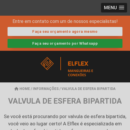
MENU
Entre em contato com um de nossos especialistas!
Faça seu orçamento agora mesmo
Faça seu orçamento por Whatsapp
HOME
/
INFORMAÇÕES
/
VALVULA DE ESFERA BIPARTIDA
VALVULA DE ESFERA BIPARTIDA
Se você está procurando por
valvula de esfera bipartida
,
você veio ao lugar certo! A Elflex é especializada em