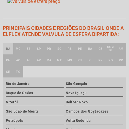
PRINCIPAIS CIDADES E REGIÕES DO BRASIL ONDE A
ELFLEX ATENDE VALVULA DE ESFERA BIPARTIDA:
GO e
RJ
MG
ES
SP
PR
SC
RS
PE
BA
CE
AM
DF
PA
AC
AL
AP
MA
MT
MS
PB
PI
RN
RO
RR
SE
TO
Rio de Janeiro
São Gonçalo
Duque de Caxias
Nova Iguaçu
Niterói
Belford Roxo
São João de Meriti
Campos dos Goytacazes
Petrópolis
Volta Redonda