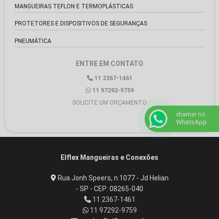
MANGUEIRAS TEFLON E TERMOPLÁSTICAS
PROTETORES E DISPOSITIVOS DE SEGURANÇAS
PNEUMÁTICA
ENTRE EM CONTATO
11 2367-1461
11 97292-9759
SOLICITE UM ORÇAMENTO
chamar no
WhatsApp
Elflex Mangueiras e Conexões
Rua Jonh Speers, n.1077 - Jd Helian
- SP - CEP: 08265-040
11 2367-1461
11 97292-9759