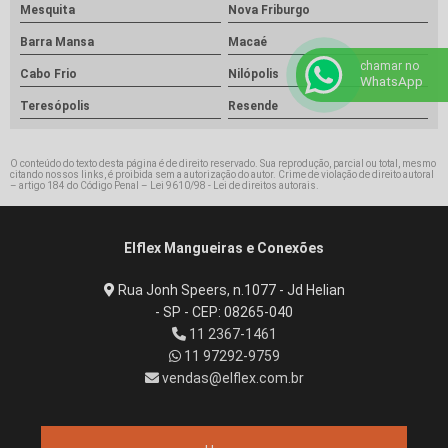
Mesquita
Nova Friburgo
Barra Mansa
Macaé
chamar no
Cabo Frio
Nilópolis
WhatsApp
Teresópolis
Resende
O conteúdo do texto desta página é de direito reservado. Sua reprodução, parcial ou total, mesmo
citando nossos links, é proibida sem a autorização do autor. Crime de violação de direito autoral
– artigo 184 do Código Penal –
Lei 9610/98 - Lei de direitos autorais
.
Elflex Mangueiras e Conexões
Rua Jonh Speers, n.1077 - Jd Helian
- SP - CEP: 08265-040
11 2367-1461
11 97292-9759
vendas@elflex.com.br