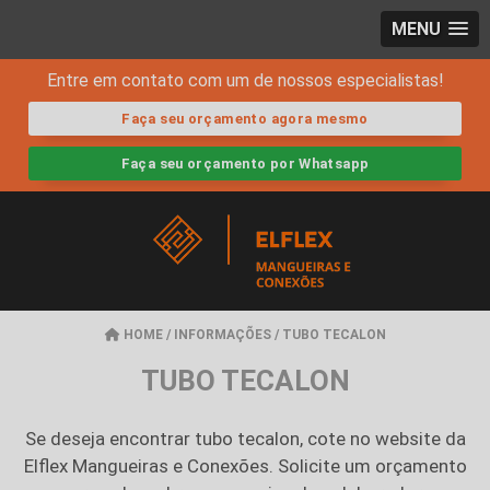
MENU
Entre em contato com um de nossos especialistas!
Faça seu orçamento agora mesmo
Faça seu orçamento por Whatsapp
HOME
/
INFORMAÇÕES
/
TUBO TECALON
TUBO TECALON
Se deseja encontrar
tubo tecalon
, cote no website da
Elflex Mangueiras e Conexões. Solicite um orçamento