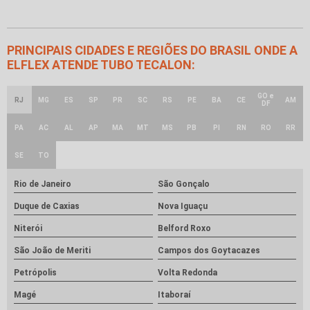
PRINCIPAIS CIDADES E REGIÕES DO BRASIL ONDE A
ELFLEX ATENDE TUBO TECALON:
GO e
RJ
MG
ES
SP
PR
SC
RS
PE
BA
CE
AM
DF
PA
AC
AL
AP
MA
MT
MS
PB
PI
RN
RO
RR
SE
TO
Rio de Janeiro
São Gonçalo
Duque de Caxias
Nova Iguaçu
Niterói
Belford Roxo
São João de Meriti
Campos dos Goytacazes
Petrópolis
Volta Redonda
Magé
Itaboraí