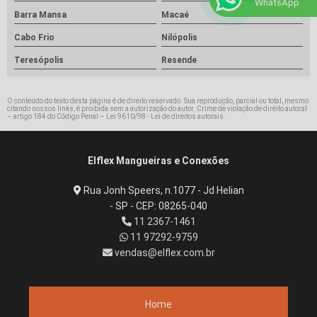
WhatsApp
Barra Mansa
Macaé
Cabo Frio
Nilópolis
Teresópolis
Resende
O conteúdo do texto desta página é de direito reservado. Sua reprodução, parcial ou total, mesmo
citando nossos links, é proibida sem a autorização do autor. Crime de violação de direito autoral
– artigo 184 do Código Penal –
Lei 9610/98 - Lei de direitos autorais
.
Elflex Mangueiras e Conexões
Rua Jonh Speers, n.1077 - Jd Helian
- SP - CEP: 08265-040
11 2367-1461
11 97292-9759
vendas@elflex.com.br
Home