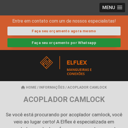
MENU
Entre em contato com um de nossos especialistas!
Faça seu orçamento agora mesmo
Faça seu orçamento por Whatsapp
HOME
/
INFORMAÇÕES
/
ACOPLADOR CAMLOCK
ACOPLADOR CAMLOCK
Se você está procurando por
acoplador camlock
, você
veio ao lugar certo! A Elflex é especializada em