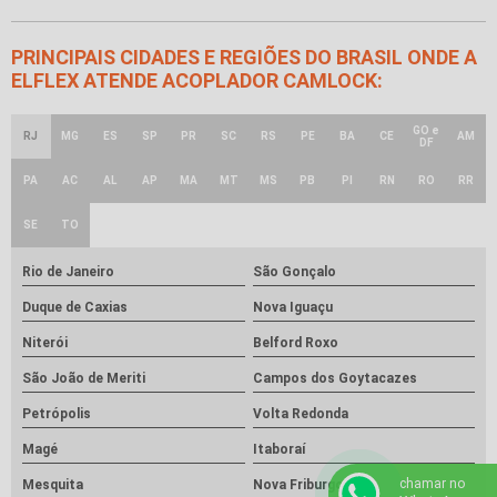
PRINCIPAIS CIDADES E REGIÕES DO BRASIL ONDE A
ELFLEX ATENDE ACOPLADOR CAMLOCK:
GO e
RJ
MG
ES
SP
PR
SC
RS
PE
BA
CE
AM
DF
PA
AC
AL
AP
MA
MT
MS
PB
PI
RN
RO
RR
SE
TO
Rio de Janeiro
São Gonçalo
Duque de Caxias
Nova Iguaçu
Niterói
Belford Roxo
São João de Meriti
Campos dos Goytacazes
Petrópolis
Volta Redonda
Magé
Itaboraí
chamar no
Mesquita
Nova Friburgo