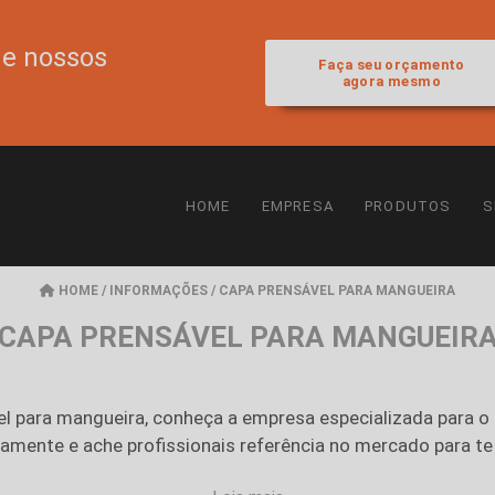
de nossos
Faça seu orçamento
agora mesmo
HOME
EMPRESA
PRODUTOS
S
HOME
/
INFORMAÇÕES
/
CAPA PRENSÁVEL PARA MANGUEIRA
CAPA PRENSÁVEL PARA MANGUEIR
el para mangueira
, conheça a empresa especializada para 
amente e ache profissionais referência no mercado para te a