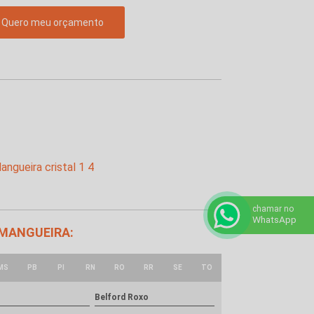
Quero meu orçamento
chamar no
WhatsApp
 MANGUEIRA:
MS
PB
PI
RN
RO
RR
SE
TO
Belford Roxo