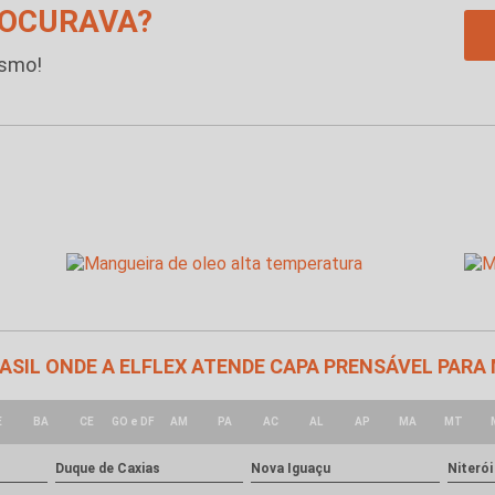
ROCURAVA?
esmo!
BRASIL ONDE A ELFLEX ATENDE CAPA PRENSÁVEL PARA
E
BA
CE
GO e DF
AM
PA
AC
AL
AP
MA
MT
Duque de Caxias
Nova Iguaçu
Niterói