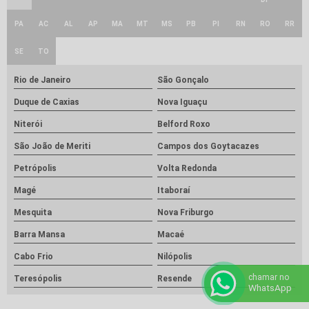
PA
AC
AL
AP
MA
MT
MS
PB
PI
RN
RO
RR
SE
TO
Rio de Janeiro
São Gonçalo
Duque de Caxias
Nova Iguaçu
Niterói
Belford Roxo
São João de Meriti
Campos dos Goytacazes
Petrópolis
Volta Redonda
Magé
Itaboraí
Mesquita
Nova Friburgo
Barra Mansa
Macaé
Cabo Frio
Nilópolis
chamar no
Teresópolis
Resende
WhatsApp