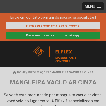
MENU
Entre em contato com um de nossos especialistas!
Faça seu orçamento agora mesmo
Faça seu orçamento por Whatsapp
HOME
/
INFORMAÇÕES
/
MANGUEIRA VACUO AR CINZA
MANGUEIRA VACUO AR CINZA
Se você está procurando por
mangueira vacuo ar cinza
,
você veio ao lugar certo! A Elflex é especializada em