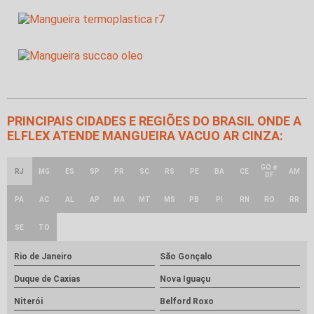
PRINCIPAIS CIDADES E REGIÕES DO BRASIL ONDE A
ELFLEX ATENDE MANGUEIRA VACUO AR CINZA:
GO e
RJ
MG
ES
SP
PR
SC
RS
PE
BA
CE
AM
DF
PA
AC
AL
AP
MA
MT
MS
PB
PI
RN
RO
RR
SE
TO
Rio de Janeiro
São Gonçalo
Duque de Caxias
Nova Iguaçu
Niterói
Belford Roxo