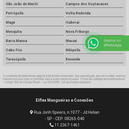
São João de Meriti
Campos dos Goytacazes
Petrópolis
Volta Redonda
Magé
Itaboraí
Mesquita
Nova Friburgo
chamar no
Barra Mansa
Macaé
WhatsApp
Cabo Frio
Nilópolis
Teresópolis
Resende
O conteúdo do texto desta página é de direito reservado. Sua reprodução, parcial ou total, mesmo
citando nossos links, é proibida sem a autorização do autor. Crime de violação de direito autoral
– artigo 184 do Código Penal –
Lei 9610/98 - Lei de direitos autorais
.
Elflex Mangueiras e Conexões
Rua Jonh Speers, n.1077 - Jd Helian
- SP - CEP: 08265-040
11 2367-1461