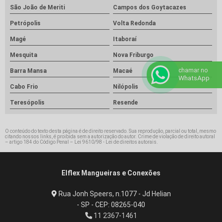
São João de Meriti
Campos dos Goytacazes
Petrópolis
Volta Redonda
Magé
Itaboraí
Mesquita
Nova Friburgo
chamar no
Barra Mansa
Macaé
WhatsApp
Cabo Frio
Nilópolis
Teresópolis
Resende
O conteúdo do texto desta página é de direito reservado. Sua reprodução, parcial ou total, mesmo
citando nossos links, é proibida sem a autorização do autor. Crime de violação de direito autoral
– artigo 184 do Código Penal –
Lei 9610/98 - Lei de direitos autorais
.
Elflex Mangueiras e Conexões
Rua Jonh Speers, n.1077 - Jd Helian
- SP - CEP: 08265-040
11 2367-1461