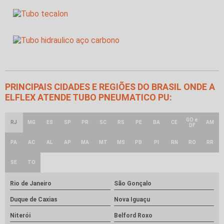
PRINCIPAIS CIDADES E REGIÕES DO BRASIL ONDE A
ELFLEX ATENDE TUBO PNEUMATICO PU:
GO e
RJ
MG
ES
SP
PR
SC
RS
PE
BA
CE
AM
DF
PA
AC
AL
AP
MA
MT
MS
PB
PI
RN
RO
RR
SE
TO
Rio de Janeiro
São Gonçalo
Duque de Caxias
Nova Iguaçu
Niterói
Belford Roxo