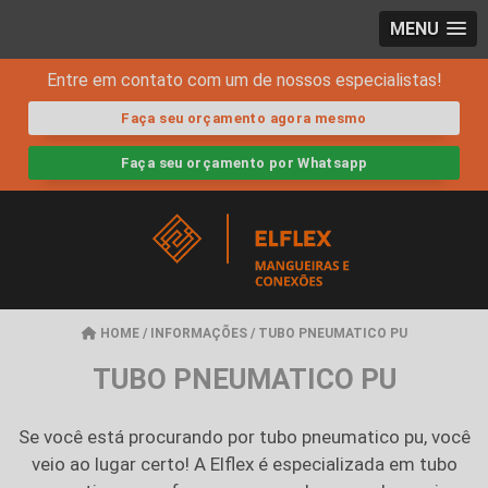
MENU
Entre em contato com um de nossos especialistas!
Faça seu orçamento agora mesmo
Faça seu orçamento por Whatsapp
HOME
/
INFORMAÇÕES
/
TUBO PNEUMATICO PU
TUBO PNEUMATICO PU
Se você está procurando por
tubo pneumatico pu
, você
veio ao lugar certo! A Elflex é especializada em
tubo