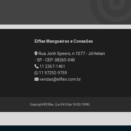
Elflex Mangueiras e Conexões
Rua Jonh Speers, n.1077 - Jd Helian
- SP - CEP: 08265-040
11 2367-1461
11 97292-9759
vendas@elflex.com.br
Copyright © Elflex. (Lei 9610 de 19/02/1998)