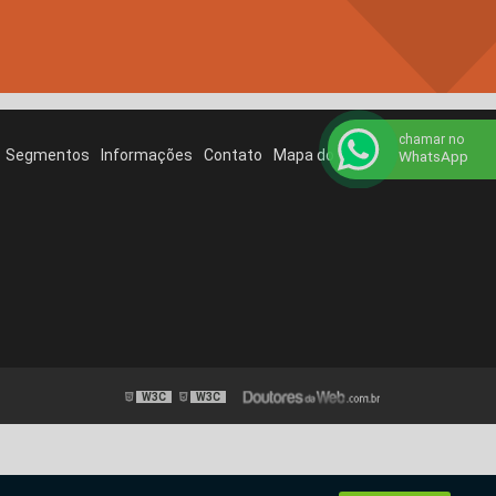
chamar no
Segmentos
Informações
Contato
Mapa do site
WhatsApp
W3C
W3C