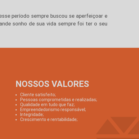
e esse período sempre buscou se aperfeiçoar e
ande sonho de sua vida sempre foi ter o seu
NOSSOS VALORES
Cliente satisfeito;
Pessoas comprometidas e realizadas;
Qualidade em tudo que faz;
Empreendedorismo responsável;
Integridade;
Crescimento e rentabilidade;