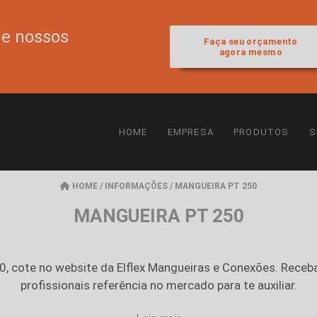
de nossos
Faça seu orçamento
agora mesmo
HOME
EMPRESA
PRODUTOS
S
HOME
/
INFORMAÇÕES
/
MANGUEIRA PT 250
MANGUEIRA PT 250
50
, cote no website da Elflex Mangueiras e Conexões. Rec
profissionais referência no mercado para te auxiliar.