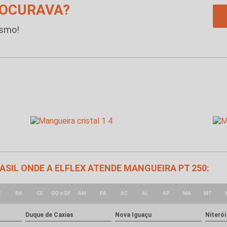
ROCURAVA?
esmo!
RASIL ONDE A ELFLEX ATENDE MANGUEIRA PT 250:
E
BA
CE
GO e DF
AM
PA
AC
AL
AP
MA
MT
Duque de Caxias
Nova Iguaçu
Niterói