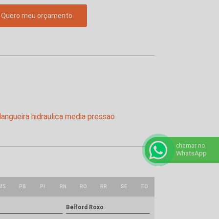
Quero meu orçamento
chamar no
WhatsApp
MS
PB
PI
RN
RO
RR
SE
TO
Belford Roxo